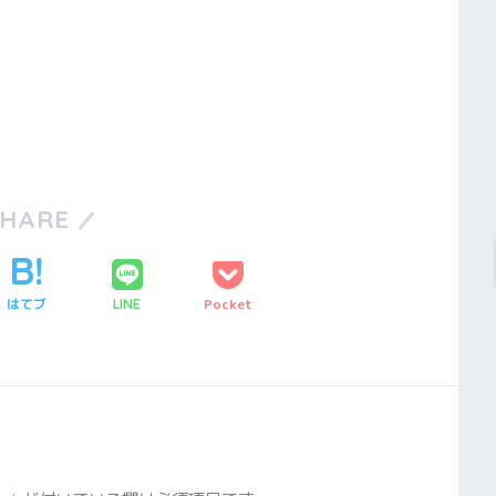
SHARE
はてブ
Pocket
LINE