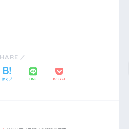
SHARE
はてブ
Pocket
LINE